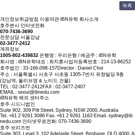
목록
개인정보취급방침
이용약관
IBN유학 회사소개
호주본사 인터넷전화
070-7436-3690
전문상담 서울강남
02-3477-2412
계좌정보
1005-802-439832
은행명 : 우리은행 / 예금주 : iBN유학
회사명 : iBN유학
대표 : 최치훈
사업자등록번호 : 214-13-86252
호주법인 : 33-166-098-157
Director : Daniel Choi
주소 : 서울특별시 서초구 서초동 1305-7번지 유창빌딩 9층
(강남역, 올리브영 & 노티드 건물)
TEL : 02-3477-2412
FAX : 02-3477-2407
EMAIL : seoul@ibnedu.com
iBN유학 해외 센터주소
호주 시드니법인
Suite 902, 309 Pitt Street, Sydney, NSW 2000, Australia
Tel. +61 2 9261 3086
Fax. +61 2 9261 1163
Email. sydney@ib
nedu.com
인터넷무료전화: 070-7436-3690
호주 브리즈번
Suite 303, Level 3, 102 Adelaide Street, Brisbane, QLD 4000, A