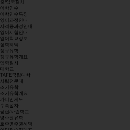
출/입국절차
어학연수
어학연수특징
영어과정안내
자격증과정안내
영어시험안내
영어학교정보
장학혜택
정규유학
정규유학개요
입학절차
대학교
TAFE국립대학
사립전문대
조기유학
조기유학개요
가디언제도
수속절차
공립/사립학교
영주권유학
호주영주권혜택
이민점수집계표