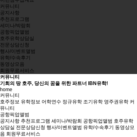
커뮤니티
공지사항
추천프로그램
세미나/박람회
공항픽업앨범
호주유학상담실
전문상담신청
행사/이벤트앨범
유학/수속후기
동영상모음
회원무료서비스
커뮤니티
기회의 땅 호주, 당신의 꿈을 위한 파트너 IBN유학!
home
커뮤니티
호주정보
유학정보
어학연수
정규유학
조기유학
영주권유학
커
뮤니티
공항픽업앨범
공지사항
추천프로그램
세미나/박람회
공항픽업앨범
호주유학
상담실
전문상담신청
행사/이벤트앨범
유학/수속후기
동영상모
음
회원무료서비스