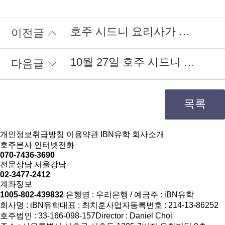
호주 시드니 요리사가 되기위해 이종규 학생이 도착했답니다. *^^*
이전글
10월 27일 호주 시드니 어학연수 도착 하셨답니다.
다음글
목록
개인정보취급방침
이용약관
IBN유학 회사소개
호주본사 인터넷전화
070-7436-3690
전문상담 서울강남
02-3477-2412
계좌정보
1005-802-439832
은행명 : 우리은행 / 예금주 : iBN유학
회사명 : iBN유학
대표 : 최치훈
사업자등록번호 : 214-13-86252
호주법인 : 33-166-098-157
Director : Daniel Choi