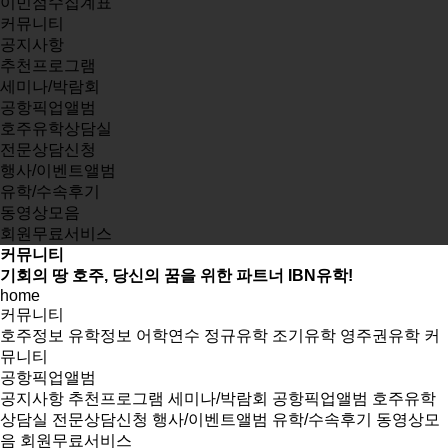
이민점수집계표
커뮤니티
공지사항
추천프로그램
세미나/박람회
공항픽업앨범
호주유학상담실
전문상담신청
행사/이벤트앨범
유학/수속후기
동영상모음
회원무료서비스
커뮤니티
기회의 땅 호주, 당신의 꿈을 위한 파트너 IBN유학!
home
커뮤니티
호주정보
유학정보
어학연수
정규유학
조기유학
영주권유학
커
뮤니티
공항픽업앨범
공지사항
추천프로그램
세미나/박람회
공항픽업앨범
호주유학
상담실
전문상담신청
행사/이벤트앨범
유학/수속후기
동영상모
음
회원무료서비스