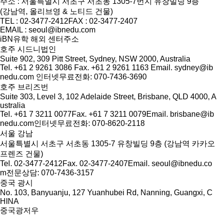
주소 : 서울특별시 서초구 서초동 1305-7번지 유창빌딩 9층
(강남역, 올리브영 & 노티드 건물)
TEL : 02-3477-2412
FAX : 02-3477-2407
EMAIL : seoul@ibnedu.com
iBN유학 해외 센터주소
호주 시드니법인
Suite 902, 309 Pitt Street, Sydney, NSW 2000, Australia
Tel. +61 2 9261 3086
Fax. +61 2 9261 1163
Email. sydney@ib
nedu.com
인터넷무료전화: 070-7436-3690
호주 브리즈번
Suite 303, Level 3, 102 Adelaide Street, Brisbane, QLD 4000, A
ustralia
Tel. +61 7 3211 0077
Fax. +61 7 3211 0079
Email. brisbane@ib
nedu.com
인터넷무료전화: 070-8620-2118
서울 강남
서울특별시 서초구 서초동 1305-7 유창빌딩 9층 (강남역 카카오
프렌즈 건물)
Tel. 02-3477-2412
Fax. 02-3477-2407
Email. seoul@ibnedu.co
m
전문상담: 070-7436-3157
중국 광시
No. 103, Banyuanju, 127 Yuanhubei Rd, Nanning, Guangxi, C
HINA
중국광저우