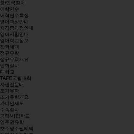
출/입국절차
어학연수
어학연수특징
영어과정안내
자격증과정안내
영어시험안내
영어학교정보
장학혜택
정규유학
정규유학개요
입학절차
대학교
TAFE국립대학
사립전문대
조기유학
조기유학개요
가디언제도
수속절차
공립/사립학교
영주권유학
호주영주권혜택