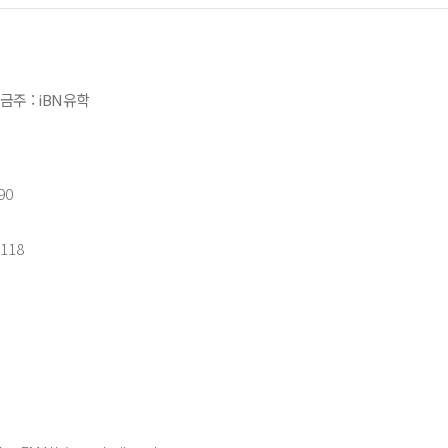
금주 : iBN유학
90
118