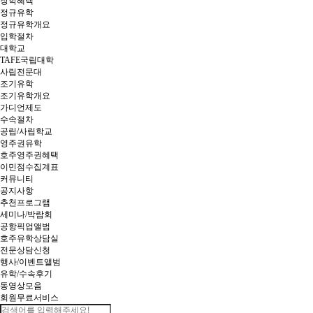
장학혜택
정규유학
정규유학개요
입학절차
대학교
TAFE국립대학
사립전문대
조기유학
조기유학개요
가디언제도
수속절차
공립/사립학교
영주권유학
호주영주권혜택
이민점수집계표
커뮤니티
공지사항
추천프로그램
세미나/박람회
공항픽업앨범
호주유학상담실
전문상담신청
행사/이벤트앨범
유학/수속후기
동영상모음
회원무료서비스