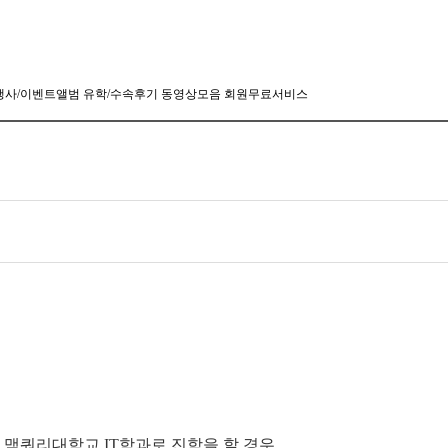
행사/이벤트앨범
유학/수속후기
동영상모음
회원무료서비스
맥쿼리대학교 IT학과로 진학을 할 경우,