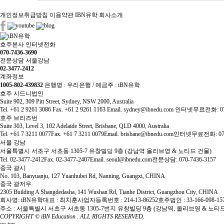
개인정보취급방침
이용약관
IBN유학 회사소개
호주본사 인터넷전화
070-7436-3690
전문상담 서울강남
02-3477-2412
계좌정보
1005-802-439832
은행명 : 우리은행 / 예금주 : iBN유학
호주 시드니법인
Suite 902, 309 Pitt Street, Sydney, NSW 2000, Australia
Tel. +61 2 9261 3086
Fax. +61 2 9261 1163
Email. sydney@ibnedu.com
인터넷무료전화: 070-
호주 브리즈번
Suite 303, Level 3, 102 Adelaide Street, Brisbane, QLD 4000, Australia
Tel. +61 7 3211 0077
Fax. +61 7 3211 0079
Email. brisbane@ibnedu.com
인터넷무료전화: 070-
서울 강남
서울특별시 서초구 서초동 1305-7 유창빌딩 9층 (강남역 올리브영 & 노티드 건물)
Tel. 02-3477-2412
Fax. 02-3477-2407
Email. seoul@ibnedu.com
전문상담: 070-7436-3157
중국 광시
No. 103, Banyuanju, 127 Yuanhubei Rd, Nanning, Guangxi, CHINA
중국 광저우
2305 Building A Shangdedasha, 141 Wushan Rd, Tianhe District, Guangzhou City, CHINA
회사명: iBN유학
대표 : 최치훈
사업자등록번호 : 214-13-86252
호주법인 : 33-166-098-15
주소 : 서울특별시 서초구 서초동 1305-7번지 유창빌딩 9층 (강남역, 올리브영 & 노티
COPYRIGHT ©
iBN Education
. ALL RIGHTS RESERVED.