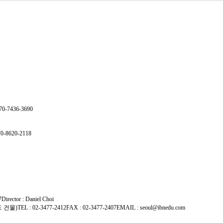
7436-3690
8620-2118
7
Director : Daniel Choi
드 건물)
TEL : 02-3477-2412
FAX : 02-3477-2407
EMAIL : seoul@ibnedu.com