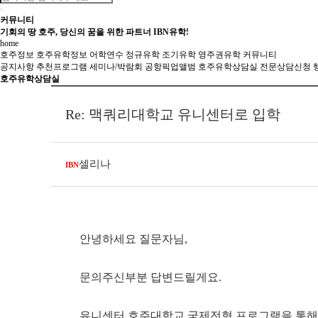
커뮤니티
기회의 땅 호주, 당신의 꿈을 위한 파트너 IBN유학!
home
호주정보
호주유학정보
어학연수
정규유학
조기유학
영주권유학
커뮤니티
공지사항
추천프로그램
세미나/박람회
공항픽업앨범
호주유학상담실
전문상담신청
호주유학상담실
Re: 맥쿼리대학교 유니센터로 입학
셀리나
IBN
안녕하세요 질문자님,
문의주신부분 답변드릴게요.
유니센터 호주대학교 국제전형 프로그램을 통해 