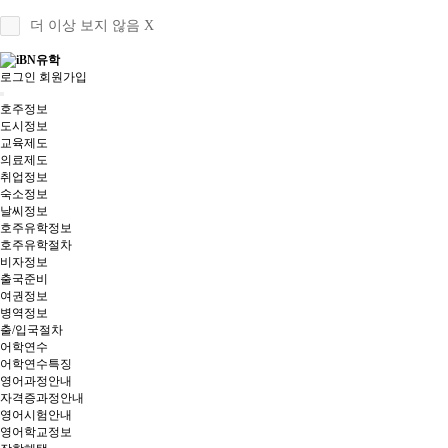
더 이상 보지 않음 X
로그인
회원가입
호주정보
도시정보
교육제도
의료제도
취업정보
숙소정보
날씨정보
호주유학정보
호주유학절차
비자정보
출국준비
여권정보
병역정보
출/입국절차
어학연수
어학연수특징
영어과정안내
자격증과정안내
영어시험안내
영어학교정보