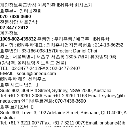
개인정보취급방침
이용약관
IBN유학 회사소개
호주본사 인터넷전화
070-7436-3690
전문상담 서울강남
02-3477-2412
계좌정보
1005-802-439832
은행명 : 우리은행 / 예금주 : iBN유학
회사명 : iBN유학
대표 : 최치훈
사업자등록번호 : 214-13-86252
호주법인 : 33-166-098-157
Director : Daniel Choi
주소 : 서울특별시 서초구 서초동 1305-7번지 유창빌딩 9층
(강남역, 올리브영 & 노티드 건물)
TEL : 02-3477-2412
FAX : 02-3477-2407
EMAIL : seoul@ibnedu.com
iBN유학 해외 센터주소
호주 시드니법인
Suite 902, 309 Pitt Street, Sydney, NSW 2000, Australia
Tel. +61 2 9261 3086
Fax. +61 2 9261 1163
Email. sydney@ib
nedu.com
인터넷무료전화: 070-7436-3690
호주 브리즈번
Suite 303, Level 3, 102 Adelaide Street, Brisbane, QLD 4000, A
ustralia
Tel. +61 7 3211 0077
Fax. +61 7 3211 0079
Email. brisbane@ib