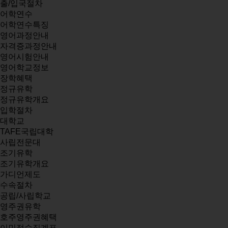
출/입국절차
어학연수
어학연수특징
영어과정안내
자격증과정안내
영어시험안내
영어학교정보
장학혜택
정규유학
정규유학개요
입학절차
대학교
TAFE국립대학
사립전문대
조기유학
조기유학개요
가디언제도
수속절차
공립/사립학교
영주권유학
호주영주권혜택
이민점수집계표