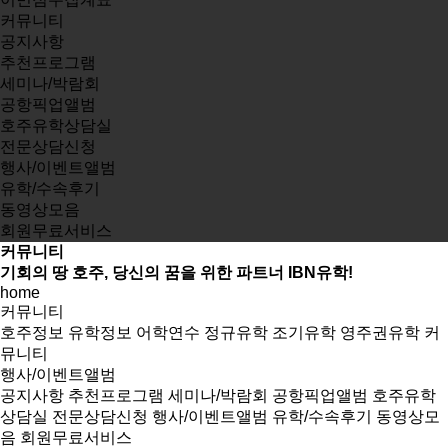
커뮤니티
공지사항
추천프로그램
세미나/박람회
공항픽업앨범
호주유학상담실
전문상담신청
행사/이벤트앨범
유학/수속후기
동영상모음
회원무료서비스
커뮤니티
기회의 땅 호주, 당신의 꿈을 위한 파트너 IBN유학!
home
커뮤니티
호주정보
유학정보
어학연수
정규유학
조기유학
영주권유학
커
뮤니티
행사/이벤트앨범
공지사항
추천프로그램
세미나/박람회
공항픽업앨범
호주유학
상담실
전문상담신청
행사/이벤트앨범
유학/수속후기
동영상모
음
회원무료서비스