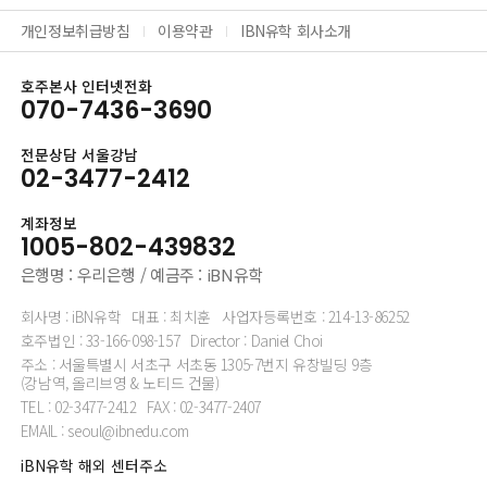
개인정보취급방침
이용약관
IBN유학 회사소개
호주본사 인터넷전화
070-7436-3690
전문상담 서울강남
02-3477-2412
계좌정보
1005-802-439832
은행명 : 우리은행 / 예금주 : iBN유학
회사명 : iBN유학
대표 : 최치훈
사업자등록번호 : 214-13-86252
호주법인 : 33-166-098-157
Director : Daniel Choi
주소 : 서울특별시 서초구 서초동 1305-7번지 유창빌딩 9층
(강남역, 올리브영 & 노티드 건물)
TEL : 02-3477-2412
FAX : 02-3477-2407
EMAIL : seoul@ibnedu.com
iBN유학 해외 센터주소