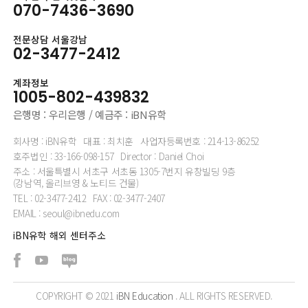
070-7436-3690
전문상담 서울강남
02-3477-2412
계좌정보
1005-802-439832
은행명 : 우리은행 / 예금주 : iBN유학
회사명 : iBN유학
대표 : 최치훈
사업자등록번호 : 214-13-86252
호주법인 : 33-166-098-157
Director : Daniel Choi
주소 : 서울특별시 서초구 서초동 1305-7번지 유창빌딩 9층
(강남역, 올리브영 & 노티드 건물)
TEL : 02-3477-2412
FAX : 02-3477-2407
EMAIL : seoul@ibnedu.com
iBN유학 해외 센터주소
COPYRIGHT © 2021
iBN Education
. ALL RIGHTS RESERVED.