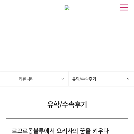
커뮤니티
기회의 땅 호주, 당신의 꿈을 위한 파트너 IBN유학!
커뮤니티
유학/수속후기
유학/수속후기
르꼬르동블루에서 요리사의 꿈을 키우다