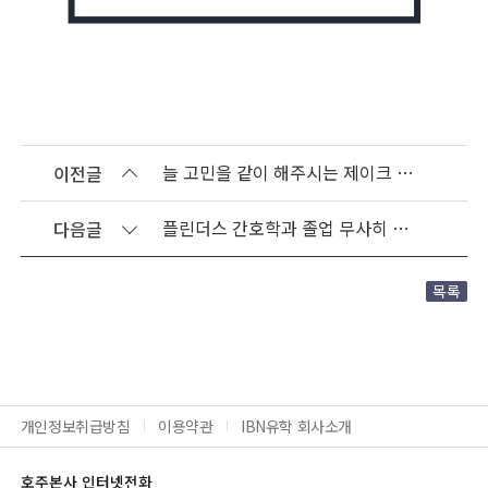
늘 고민을 같이 해주시는 제이크 대리님 감사해요!
이전글
플린더스 간호학과 졸업 무사히 하였습니다!
다음글
목록
개인정보취급방침
이용약관
IBN유학 회사소개
호주본사 인터넷전화