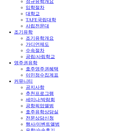
정규유학개요
입학절차
대학교
TAFE국립대학
사립전문대
조기유학
조기유학개요
가디언제도
수속절차
공립/사립학교
영주권유학
호주영주권혜택
이민점수집계표
커뮤니티
공지사항
추천프로그램
세미나/박람회
공항픽업앨범
호주유학상담실
전문상담신청
행사/이벤트앨범
유학/수속후기