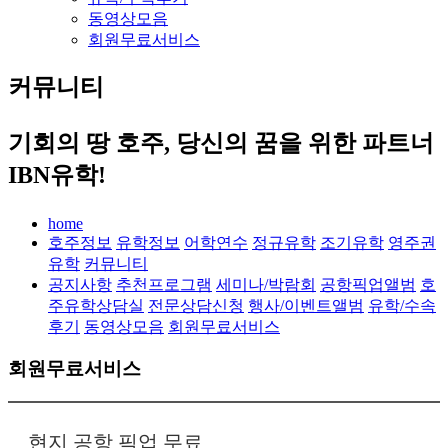
동영상모음
회원무료서비스
커뮤니티
기회의 땅 호주, 당신의 꿈을 위한 파트너
IBN유학!
home
호주정보
유학정보
어학연수
정규유학
조기유학
영주권
유학
커뮤니티
공지사항
추천프로그램
세미나/박람회
공항픽업앨범
호
주유학상담실
전문상담신청
행사/이벤트앨범
유학/수속
후기
동영상모음
회원무료서비스
회원무료서비스
현지 공항 픽업 무료