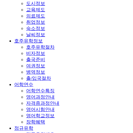
도시정보
교육제도
의료제도
취업정보
숙소정보
날씨정보
호주유학정보
호주유학절차
비자정보
출국준비
여권정보
병역정보
출/입국절차
어학연수
어학연수특징
영어과정안내
자격증과정안내
영어시험안내
영어학교정보
장학혜택
정규유학