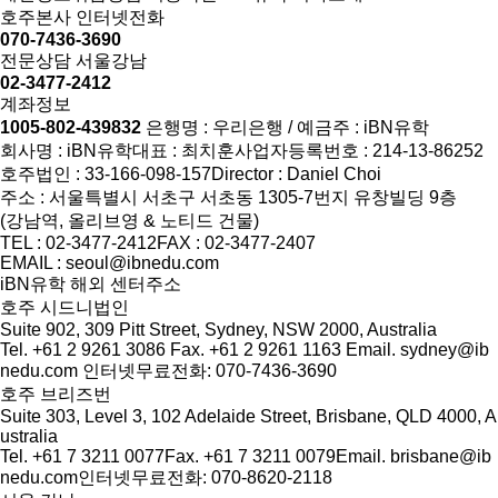
호주본사 인터넷전화
070-7436-3690
전문상담 서울강남
02-3477-2412
계좌정보
1005-802-439832
은행명 : 우리은행 / 예금주 : iBN유학
회사명 : iBN유학
대표 : 최치훈
사업자등록번호 : 214-13-86252
호주법인 : 33-166-098-157
Director : Daniel Choi
주소 : 서울특별시 서초구 서초동 1305-7번지 유창빌딩 9층
(강남역, 올리브영 & 노티드 건물)
TEL : 02-3477-2412
FAX : 02-3477-2407
EMAIL : seoul@ibnedu.com
iBN유학 해외 센터주소
호주 시드니법인
Suite 902, 309 Pitt Street, Sydney, NSW 2000, Australia
Tel. +61 2 9261 3086
Fax. +61 2 9261 1163
Email. sydney@ib
nedu.com
인터넷무료전화: 070-7436-3690
호주 브리즈번
Suite 303, Level 3, 102 Adelaide Street, Brisbane, QLD 4000, A
ustralia
Tel. +61 7 3211 0077
Fax. +61 7 3211 0079
Email. brisbane@ib
nedu.com
인터넷무료전화: 070-8620-2118