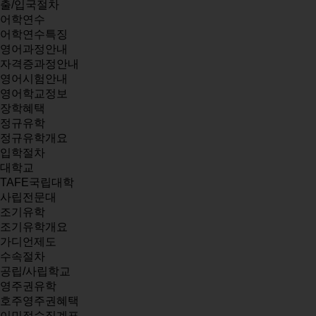
출/입국절차
어학연수
어학연수특징
영어과정안내
자격증과정안내
영어시험안내
영어학교정보
장학혜택
정규유학
정규유학개요
입학절차
대학교
TAFE국립대학
사립전문대
조기유학
조기유학개요
가디언제도
수속절차
공립/사립학교
영주권유학
호주영주권혜택
이민점수집계표