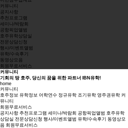
커뮤니티
공지사항
추천프로그램
세미나/박람회
공항픽업앨범
호주유학상담실
전문상담신청
행사/이벤트앨범
유학/수속후기
동영상모음
회원무료서비스
커뮤니티
기회의 땅 호주, 당신의 꿈을 위한 파트너 IBN유학!
home
커뮤니티
호주정보
유학정보
어학연수
정규유학
조기유학
영주권유학
커
뮤니티
회원무료서비스
공지사항
추천프로그램
세미나/박람회
공항픽업앨범
호주유학
상담실
전문상담신청
행사/이벤트앨범
유학/수속후기
동영상모
음
회원무료서비스