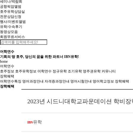
세미나/박람회
공항픽업앨범
호주유학상담실
전문상담신청
행사/이벤트앨범
유학/수속후기
동영상모음
회원무료서비스
어학연수
기회의 땅 호주, 당신의 꿈을 위한 파트너 IBN유학!
home
어학연수
호주정보
호주유학정보
어학연수
정규유학
조기유학
영주권유학
커뮤니티
장학혜택
어학연수특징
영어과정안내
자격증과정안내
영어시험안내
영어학교정보
장학혜택
장학혜택
2023년 시드니대학교파운데이션 학비장학
유학
IBN