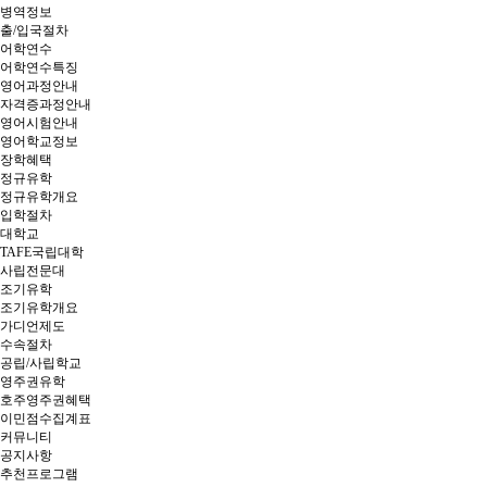
병역정보
출/입국절차
어학연수
어학연수특징
영어과정안내
자격증과정안내
영어시험안내
영어학교정보
장학혜택
정규유학
정규유학개요
입학절차
대학교
TAFE국립대학
사립전문대
조기유학
조기유학개요
가디언제도
수속절차
공립/사립학교
영주권유학
호주영주권혜택
이민점수집계표
커뮤니티
공지사항
추천프로그램