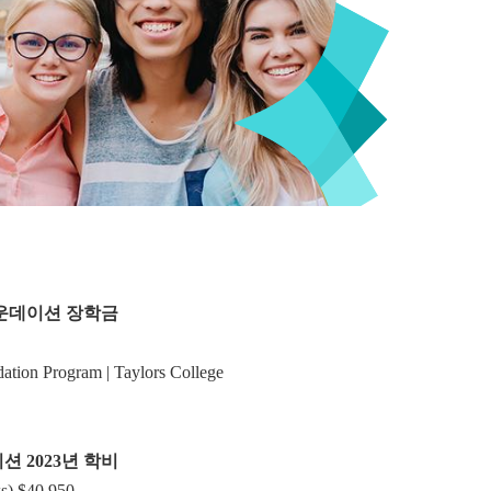
파운데이션 장학금
ation Program | Taylors College
이션
2023년
학비
s)
$40,950