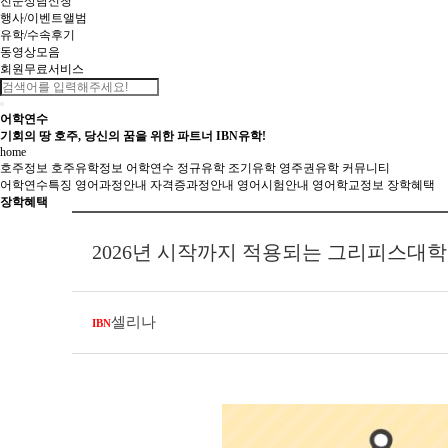
전문상담신청
행사/이벤트앨범
유학/수속후기
동영상모음
회원무료서비스
어학연수
기회의 땅 호주, 당신의 꿈을 위한 파트너 IBN유학!
home
호주정보
호주유학정보
어학연수
정규유학
조기유학
영주권유학
커뮤니티
어학연수특징
영어과정안내
자격증과정안내
영어시험안내
영어학교정보
장학혜택
장학혜택
2026년 시작까지 적용되는 그리피스대학교
셀리나
IBN