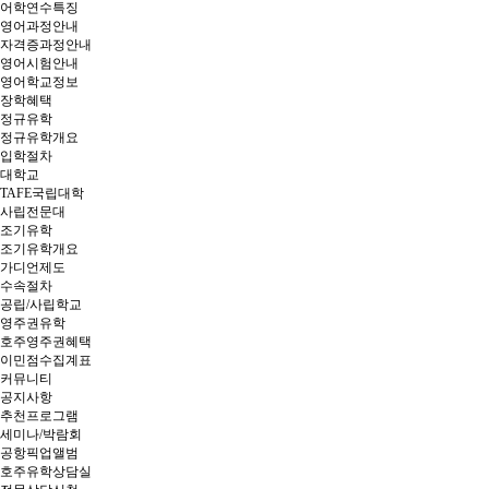
어학연수특징
영어과정안내
자격증과정안내
영어시험안내
영어학교정보
장학혜택
정규유학
정규유학개요
입학절차
대학교
TAFE국립대학
사립전문대
조기유학
조기유학개요
가디언제도
수속절차
공립/사립학교
영주권유학
호주영주권혜택
이민점수집계표
커뮤니티
공지사항
추천프로그램
세미나/박람회
공항픽업앨범
호주유학상담실