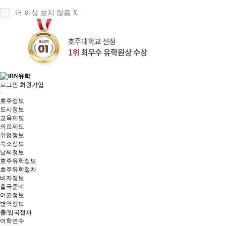
더 이상 보지 않음 X
로그인
회원가입
호주정보
도시정보
교육제도
의료제도
취업정보
숙소정보
날씨정보
호주유학정보
호주유학절차
비자정보
출국준비
여권정보
병역정보
출/입국절차
어학연수