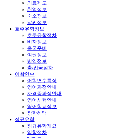
의료제도
취업정보
숙소정보
날씨정보
호주유학정보
호주유학절차
비자정보
출국준비
여권정보
병역정보
출/입국절차
어학연수
어학연수특징
영어과정안내
자격증과정안내
영어시험안내
영어학교정보
장학혜택
정규유학
정규유학개요
입학절차