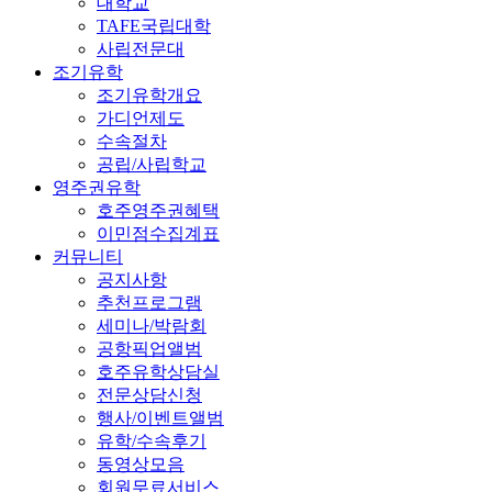
대학교
TAFE국립대학
사립전문대
조기유학
조기유학개요
가디언제도
수속절차
공립/사립학교
영주권유학
호주영주권혜택
이민점수집계표
커뮤니티
공지사항
추천프로그램
세미나/박람회
공항픽업앨범
호주유학상담실
전문상담신청
행사/이벤트앨범
유학/수속후기
동영상모음
회원무료서비스