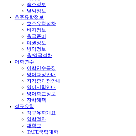
숙소정보
날씨정보
호주유학정보
호주유학절차
비자정보
출국준비
여권정보
병역정보
출/입국절차
어학연수
어학연수특징
영어과정안내
자격증과정안내
영어시험안내
영어학교정보
장학혜택
정규유학
정규유학개요
입학절차
대학교
TAFE국립대학