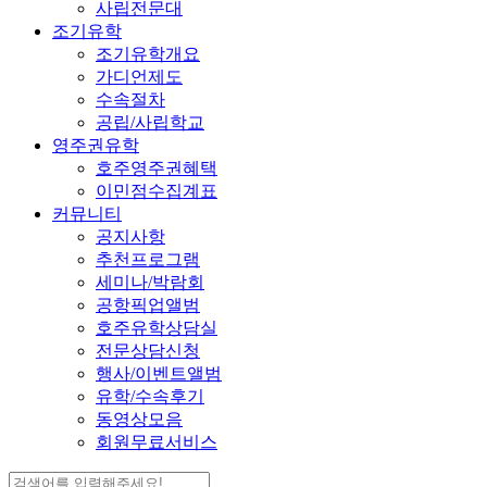
사립전문대
조기유학
조기유학개요
가디언제도
수속절차
공립/사립학교
영주권유학
호주영주권혜택
이민점수집계표
커뮤니티
공지사항
추천프로그램
세미나/박람회
공항픽업앨범
호주유학상담실
전문상담신청
행사/이벤트앨범
유학/수속후기
동영상모음
회원무료서비스