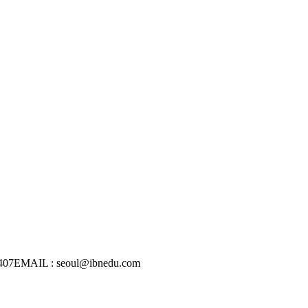
407
EMAIL : seoul@ibnedu.com