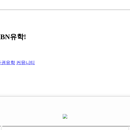
IBN유학!
주권유학
커뮤니티