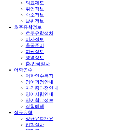
의료제도
취업정보
숙소정보
날씨정보
호주유학정보
호주유학절차
비자정보
출국준비
여권정보
병역정보
출/입국절차
어학연수
어학연수특징
영어과정안내
자격증과정안내
영어시험안내
영어학교정보
장학혜택
정규유학
정규유학개요
입학절차