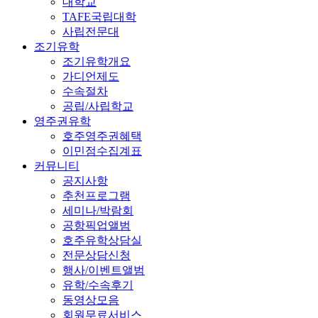
대학교
TAFE국립대학
사립전문대
조기유학
조기유학개요
가디언제도
수속절차
공립/사립학교
영주권유학
호주영주권혜택
이민점수집계표
커뮤니티
공지사항
추천프로그램
세미나/박람회
공항픽업앨범
호주유학상담실
전문상담신청
행사/이벤트앨범
유학/수속후기
동영상모음
회원무료서비스