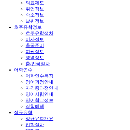
의료제도
취업정보
숙소정보
날씨정보
호주유학정보
호주유학절차
비자정보
출국준비
여권정보
병역정보
출/입국절차
어학연수
어학연수특징
영어과정안내
자격증과정안내
영어시험안내
영어학교정보
장학혜택
정규유학
정규유학개요
입학절차