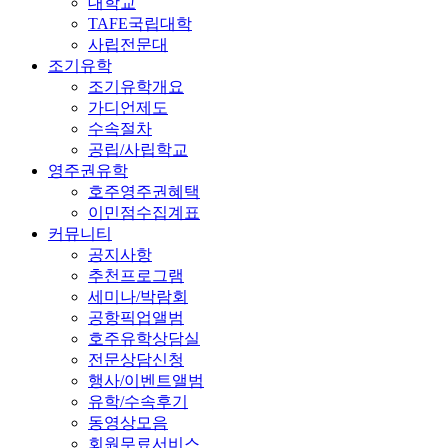
대학교
TAFE국립대학
사립전문대
조기유학
조기유학개요
가디언제도
수속절차
공립/사립학교
영주권유학
호주영주권혜택
이민점수집계표
커뮤니티
공지사항
추천프로그램
세미나/박람회
공항픽업앨범
호주유학상담실
전문상담신청
행사/이벤트앨범
유학/수속후기
동영상모음
회원무료서비스