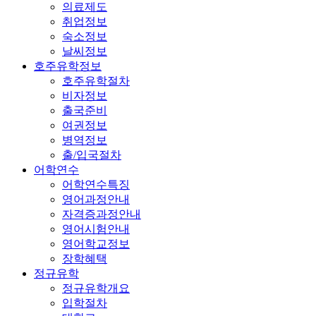
의료제도
취업정보
숙소정보
날씨정보
호주유학정보
호주유학절차
비자정보
출국준비
여권정보
병역정보
출/입국절차
어학연수
어학연수특징
영어과정안내
자격증과정안내
영어시험안내
영어학교정보
장학혜택
정규유학
정규유학개요
입학절차