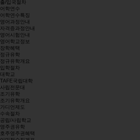
출/입국절차
어학연수
어학연수특징
영어과정안내
자격증과정안내
영어시험안내
영어학교정보
장학혜택
정규유학
정규유학개요
입학절차
대학교
TAFE국립대학
사립전문대
조기유학
조기유학개요
가디언제도
수속절차
공립/사립학교
영주권유학
호주영주권혜택
이민점수집계표