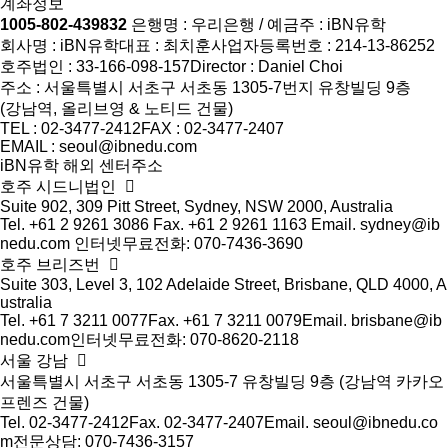
계좌정보
1005-802-439832
은행명 : 우리은행 / 예금주 : iBN유학
회사명 : iBN유학
대표 : 최치훈
사업자등록번호 : 214-13-86252
호주법인 : 33-166-098-157
Director : Daniel Choi
주소 : 서울특별시 서초구 서초동 1305-7번지 유창빌딩 9층
(강남역, 올리브영 & 노티드 건물)
TEL : 02-3477-2412
FAX : 02-3477-2407
EMAIL : seoul@ibnedu.com
iBN유학 해외 센터주소
호주 시드니법인
Suite 902, 309 Pitt Street, Sydney, NSW 2000, Australia
Tel. +61 2 9261 3086
Fax. +61 2 9261 1163
Email. sydney@ib
nedu.com
인터넷무료전화: 070-7436-3690
호주 브리즈번
Suite 303, Level 3, 102 Adelaide Street, Brisbane, QLD 4000, A
ustralia
Tel. +61 7 3211 0077
Fax. +61 7 3211 0079
Email. brisbane@ib
nedu.com
인터넷무료전화: 070-8620-2118
서울 강남
서울특별시 서초구 서초동 1305-7 유창빌딩 9층 (강남역 카카오
프렌즈 건물)
Tel. 02-3477-2412
Fax. 02-3477-2407
Email. seoul@ibnedu.co
m
전문상담: 070-7436-3157