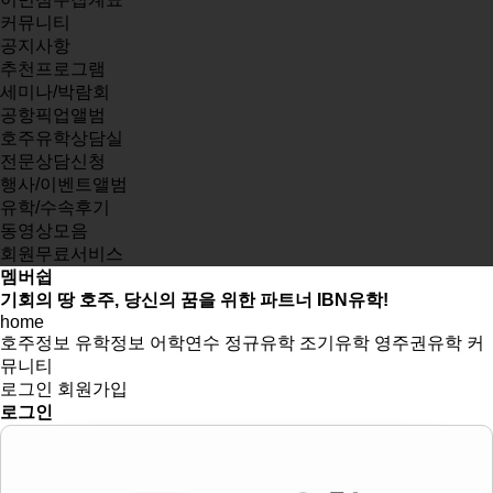
커뮤니티
공지사항
추천프로그램
세미나/박람회
공항픽업앨범
호주유학상담실
전문상담신청
행사/이벤트앨범
유학/수속후기
동영상모음
회원무료서비스
멤버쉽
기회의 땅 호주, 당신의 꿈을 위한 파트너 IBN유학!
home
호주정보
유학정보
어학연수
정규유학
조기유학
영주권유학
커
뮤니티
로그인
회원가입
로그인