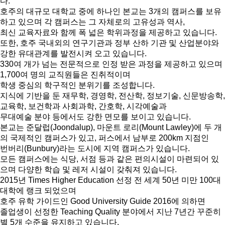
다.
호주의 대규모 대학교 중에 하나인 본교는 3개의 캠퍼스를 보유
하고 있으며 각 캠퍼스는 그 자체로의 고유성과 역사,
최신 교육자료와 함께 폭 넓은 학위과정을 제공하고 있습니다.
또한, 호주 국내외의 연구기관과 정부 산하 기관 및 산업분야와
강한 유대관계를 발전시켜 오고 있습니다.
330여 개가 넘는 전문적으로 인정 받은 과정을 제공하고 있으며
1,700여 명의 교직원들은 진취적이며
학생 중심의 학구적인 분위기를 조성합니다.
지식에 기반을 둔 재무학, 경영학, 전산학, 정보기술, 신문방송학,
교육학, 보건학과 사회과학, 간호학, 시각예술과
무대예술 분야 등에서도 강한 면모를 보이고 있습니다.
본교는 준달럽(Joondalup), 마운트 로리(Mount Lawley)에 두 개
의 국제적인 캠퍼스가 있고, 퍼스에서 남부로 200km 지점인
번버리(Bunbury)라는 도시에 지역 캠퍼스가 있습니다.
모든 캠퍼스에는 식당, 서점 등과 같은 편의시설이 마련되어 있
으며 다양한 학습 및 레저 시설이 갖춰져 있습니다.
2015년 Times Higher Education 선정 전 세계 50년 미만 100대
대학에 랭크 되었으며
호주 유학 가이드인 Good University Guide 2016에 의하면
졸업생이 선정한 Teaching Quality 분야에서 지난 7년간 꾸준히
별 5개 수준을 유지하고 있습니다.