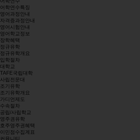
어학연수
어학연수특징
영어과정안내
자격증과정안내
영어시험안내
영어학교정보
장학혜택
정규유학
정규유학개요
입학절차
대학교
TAFE국립대학
사립전문대
조기유학
조기유학개요
가디언제도
수속절차
공립/사립학교
영주권유학
호주영주권혜택
이민점수집계표
커뮤니티