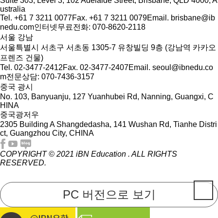
Suite 303, Level 3, 102 Adelaide Street, Brisbane, QLD 4000, A
ustralia
Tel. +61 7 3211 0077
Fax. +61 7 3211 0079
Email. brisbane@ib
nedu.com
인터넷무료전화: 070-8620-2118
서울 강남
서울특별시 서초구 서초동 1305-7 유창빌딩 9층 (강남역 카카오
프렌즈 건물)
Tel. 02-3477-2412
Fax. 02-3477-2407
Email. seoul@ibnedu.co
m
전문상담: 070-7436-3157
중국 광시
No. 103, Banyuanju, 127 Yuanhubei Rd, Nanning, Guangxi, C
HINA
중국광저우
2305 Building A Shangdedasha, 141 Wushan Rd, Tianhe Distri
ct, Guangzhou City, CHINA
COPYRIGHT © 2021
iBN Education
. ALL RIGHTS
RESERVED.
PC 버전으로 보기