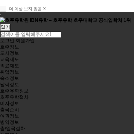
더 이상 보지 않음 X
열기
로그인
회원가입
호주정보
도시정보
교육제도
의료제도
취업정보
숙소정보
날씨정보
호주유학정보
호주유학절차
비자정보
출국준비
여권정보
병역정보
출/입국절차