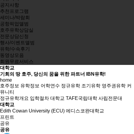
공지사항
추천프로그램
세미나/박람회
공항픽업앨범
호주유학상담실
전문상담신청
행사/이벤트앨범
유학/수속후기
동영상모음
회원무료서비스
대학교
기회의 땅 호주, 당신의 꿈을 위한 파트너 IBN유학!
home
호주정보
유학정보
어학연수
정규유학
조기유학
영주권유학
커
뮤니티
정규유학개요
입학절차
대학교
TAFE국립대학
사립전문대
대학교
Edith Cowan University (ECU) 에디스코완대학교
프린트
공유
공유