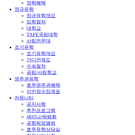
장학혜택
정규유학
정규유학개요
입학절차
대학교
TAFE국립대학
사립전문대
조기유학
조기유학개요
가디언제도
수속절차
공립/사립학교
영주권유학
호주영주권혜택
이민점수집계표
커뮤니티
공지사항
추천프로그램
세미나/박람회
공항픽업앨범
호주유학상담실