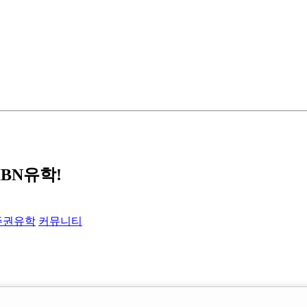
IBN유학!
주권유학
커뮤니티