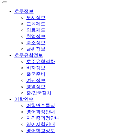
호주정보
도시정보
교육제도
의료제도
취업정보
숙소정보
날씨정보
호주유학정보
호주유학절차
비자정보
출국준비
여권정보
병역정보
출/입국절차
어학연수
어학연수특징
영어과정안내
자격증과정안내
영어시험안내
영어학교정보