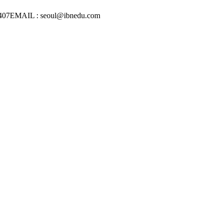
407
EMAIL : seoul@ibnedu.com