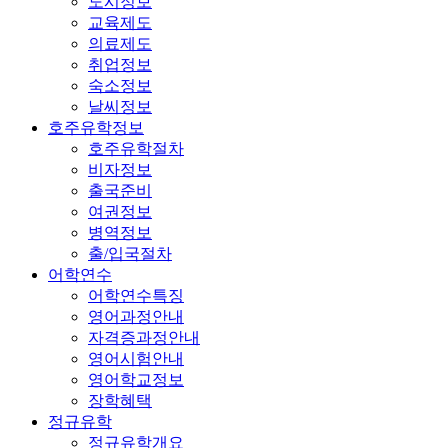
도시정보
교육제도
의료제도
취업정보
숙소정보
날씨정보
호주유학정보
호주유학절차
비자정보
출국준비
여권정보
병역정보
출/입국절차
어학연수
어학연수특징
영어과정안내
자격증과정안내
영어시험안내
영어학교정보
장학혜택
정규유학
정규유학개요