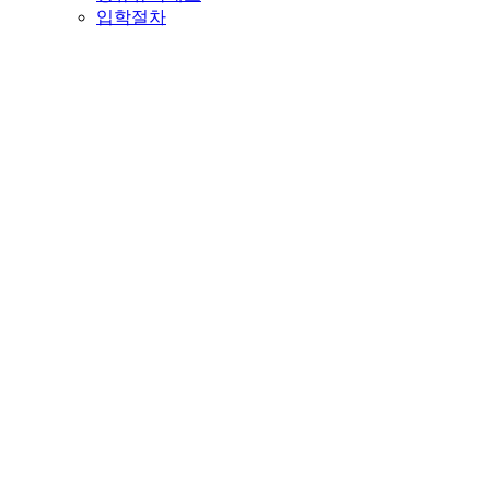
입학절차
대학교
TAFE국립대학
사립전문대
조기유학
조기유학개요
가디언제도
수속절차
공립/사립학교
영주권유학
호주영주권혜택
이민점수집계표
커뮤니티
공지사항
추천프로그램
세미나/박람회
공항픽업앨범
호주유학상담실
전문상담신청
행사/이벤트앨범
유학/수속후기