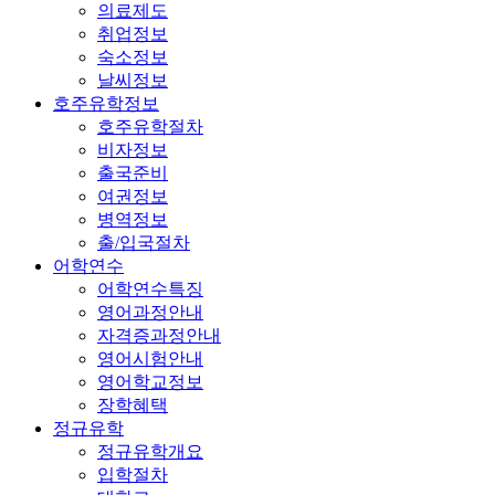
의료제도
취업정보
숙소정보
날씨정보
호주유학정보
호주유학절차
비자정보
출국준비
여권정보
병역정보
출/입국절차
어학연수
어학연수특징
영어과정안내
자격증과정안내
영어시험안내
영어학교정보
장학혜택
정규유학
정규유학개요
입학절차