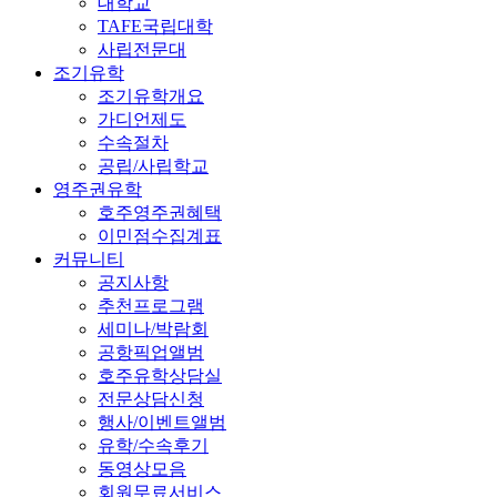
대학교
TAFE국립대학
사립전문대
조기유학
조기유학개요
가디언제도
수속절차
공립/사립학교
영주권유학
호주영주권혜택
이민점수집계표
커뮤니티
공지사항
추천프로그램
세미나/박람회
공항픽업앨범
호주유학상담실
전문상담신청
행사/이벤트앨범
유학/수속후기
동영상모음
회원무료서비스