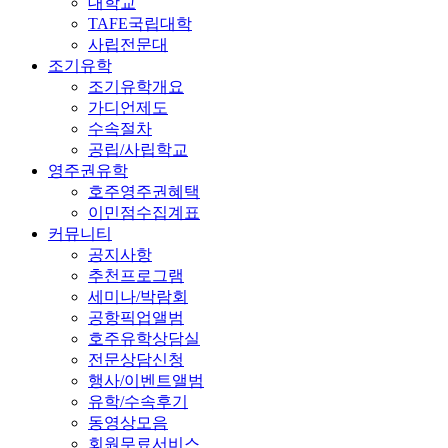
대학교
TAFE국립대학
사립전문대
조기유학
조기유학개요
가디언제도
수속절차
공립/사립학교
영주권유학
호주영주권혜택
이민점수집계표
커뮤니티
공지사항
추천프로그램
세미나/박람회
공항픽업앨범
호주유학상담실
전문상담신청
행사/이벤트앨범
유학/수속후기
동영상모음
회원무료서비스