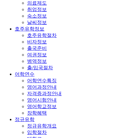
의료제도
취업정보
숙소정보
날씨정보
호주유학정보
호주유학절차
비자정보
출국준비
여권정보
병역정보
출/입국절차
어학연수
어학연수특징
영어과정안내
자격증과정안내
영어시험안내
영어학교정보
장학혜택
정규유학
정규유학개요
입학절차